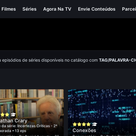
Filmes
Séries
Agora Na TV
Envie Conteúdos
Parce
u episódios de séries disponíveis no catálogo com
TAG/PALAVRA-C
athan Crary
 da série:
Incertezas Críticas - 2ª
Conexões
porada
• 13 eps