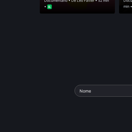
Documentário
• De
Léo Favier
• 52 min
Docu
•
min 