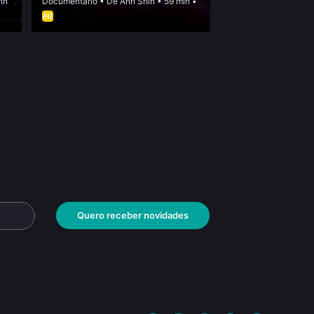
nn
Documentário
• De
Ann Shin
• 59 min •
Quero receber novidades