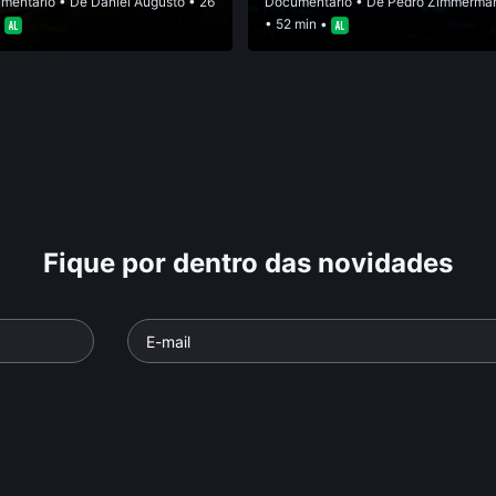
mentário
• De
Daniel Augusto
• 26
Documentário
• De
Pedro Zimmerma
•
• 52 min •
Fique por dentro das novidades