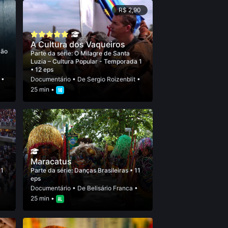
R$ 2,90
A Cultura dos Vaqueiros
ção
Parte da série:
O Milagre de Santa
Luzia – Cultura Popular - Temporada 1
• 12 eps
•
Documentário
• De
Sergio Roizenblit
•
25 min •
Maracatus
11
Parte da série:
Danças Brasileiras
• 11
eps
•
Documentário
• De
Belisário Franca
•
25 min •