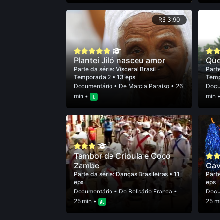
R$ 3,90
Plantei Jiló nasceu amor
Que
Parte da série:
Visceral Brasil -
Parte
Temporada 2
• 13 eps
Temp
Documentário
• De
Marcia Paraí­so
• 26
Docu
min •
min 
Tambor de Crioula e Coco
Zambe
Cav
Parte da série:
Danças Brasileiras
• 11
Parte
eps
eps
Documentário
• De
Belisário Franca
•
Docu
25 min •
25 m