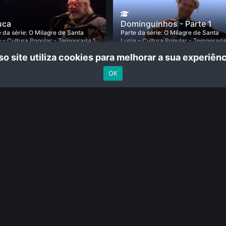
uca
Dominguinhos - Parte 1
 da série:
O Milagre de Santa
Parte da série:
O Milagre de Santa
a – Cultura Popular - Temporada 1
Luzia – Cultura Popular - Temporada
eps
• 12 eps
o site utiliza cookies para melhorar a sua experiê
mentário
• De
Sergio Roizenblit
•
Documentário
• De
Sergio Roizenblit
in •
25 min •
OK
Fique por dentro das novidades