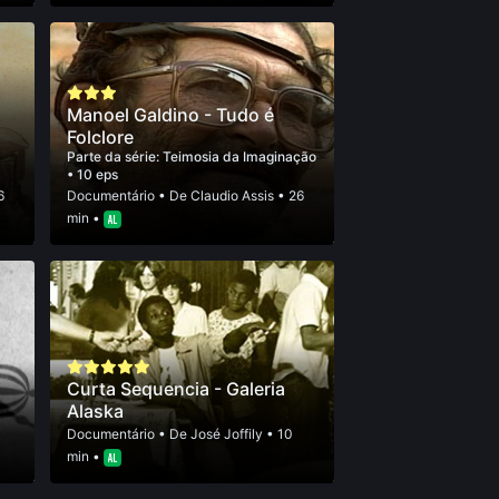
Manoel Galdino - Tudo é
Folclore
Parte da série:
Teimosia da Imaginação
• 10 eps
6
Documentário
• De
Claudio Assis
• 26
min •
Curta Sequencia - Galeria
Alaska
Documentário
• De
José Joffily
• 10
min •