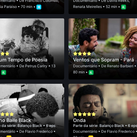
mentário
• De
Francisco Colombo
,
Documentário
• De
David Reeks
,
ia Paraiso
• 70 min •
Renata Meirelles
• 52 min •
 um Tempo de Poesia
Ventos que Sopram - Pará
mentário
• De
Petrus Cariry
• 13
Documentário
• De
Renato Barbieri
•
•
80 min •
no Baile Black
Onda
 da série:
Balanço Black
• 6 eps
Parte da série:
Balanço Black
• 6 ep
mentário
• De
Flavio Frederico
•
Documentário
• De
Flavio Frederico