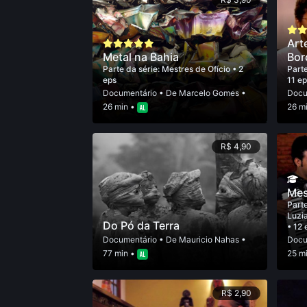
Art
Metal na Bahia
Bor
Parte da série:
Mestres de Ofício
• 2
Parte
eps
11 ep
Documentário
• De
Marcelo Gomes
•
Docu
26 min •
26 m
R$ 4,90
Mes
Parte
Luzi
Do Pó da Terra
• 12 
Documentário
• De
Mauricio Nahas
•
Docu
77 min •
25 m
R$ 2,90