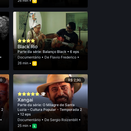
26 min •
Black Rio
Parte da série:
Balanço Black
• 6 eps
•
Documentário
• De
Flavio Frederico
•
26 min •
90
R$ 2,90
Xangai
Parte da série:
O Milagre de Santa
 2
Luzia – Cultura Popular - Temporada 2
• 12 eps
•
Documentário
• De
Sergio Roizenblit
•
25 min •