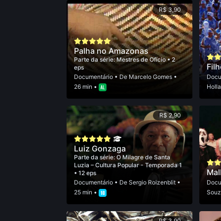
R$ 3,90
Palha no Amazonas
Parte da série:
Mestres de Ofício
• 2
Fil
eps
Documentário
• De
Marcelo Gomes
•
Docu
26 min •
Holl
R$ 2,90
Luiz Gonzaga
Parte da série:
O Milagre de Santa
Luzia – Cultura Popular - Temporada 1
Mal
• 12 eps
Documentário
• De
Sergio Roizenblit
•
Docu
25 min •
Souz
R$ 3,90