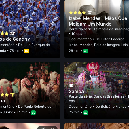
Izabel Mendes - Mãos Que
Moldam Um Mundo
Parte da série:
Teimosia da Imagina
• 10 eps
hos de Gandhy
Documentário
• De
Hilton Lacerda
,
mentário
• De
Lula Buarque de
Izabel Mendes
,
Polo de Imagem Ltda.
anda
• 78 min •
26 min •
Samba
Parte da série:
Danças Brasileiras
• 
ha
eps
mentário
• De
Paulo Roberto de
Documentário
• De
Belisário Franca
a Junior
• 14 min •
25 min •
R$ 3,90