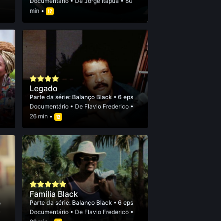
Documentário
• De
Jorge Itapuã
• 80
min •
Legado
Parte da série:
Balanço Black
• 6 eps
Documentário
• De
Flavio Frederico
•
26 min •
Família Black
s
Parte da série:
Balanço Black
• 6 eps
•
Documentário
• De
Flavio Frederico
•