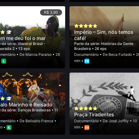
R$ 3,90
Império – Sim, nós temos
m me deu foi o mar
café!
 da série:
Visceral Brasil -
Parte da série:
Histórias da Gente
orada 2
• 13 eps
Brasileira
• 26 eps
mentário
• De
Marcia Paraí­so
• 26
Documentário
• De
Beca Furtado
• 2
•
min •
alo Marinho e Reisado
 da série:
Danças Brasileiras
• 11
Praça Tiradentes
mentário
• De
Belisário Franca
•
Documentário
• De
José Joffily
• 10
in •
min •