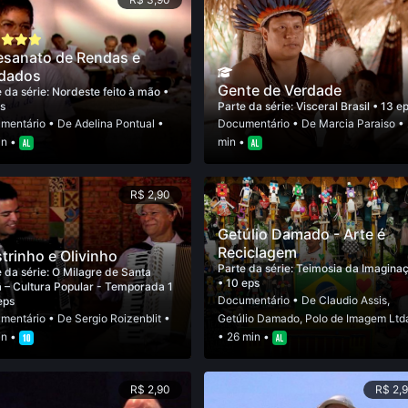
esanato de Rendas e
dados
Gente de Verdade
 da série:
Nordeste feito à mão
•
s
Parte da série:
Visceral Brasil
• 13 e
mentário
• De
Adelina Pontual
•
Documentário
• De
Marcia Paraiso
• 
in •
min •
R$ 2,90
Getúlio Damado - Arte é
Reciclagem
trinho e Olivinho
Parte da série:
Teimosia da Imagina
 da série:
O Milagre de Santa
• 10 eps
a – Cultura Popular - Temporada 1
Documentário
• De
Claudio Assis
,
eps
mentário
• De
Sergio Roizenblit
•
Getúlio Damado
,
Polo de Imagem Ltd
in •
• 26 min •
R$ 2,90
R$ 2,