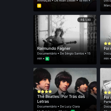
Animação
• De
Allan Sieber
• 18 min •
Docu
Marc
R$ 1,90
Raimundo Fagner
Foi
Documentário
• De
Sérgio Santos
• 15
Docu
min •
min 
The Beatles: Por Trás das
Foi 
Letras
Parte
Documentário
• De
Lucy Ciara
Docu