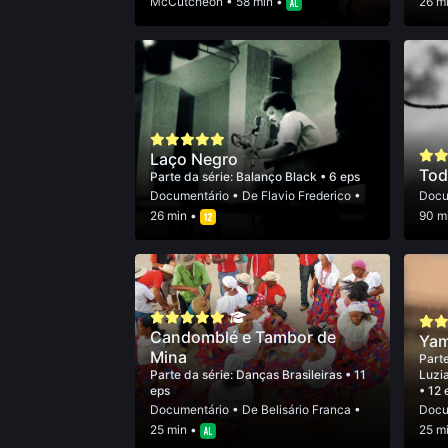
McCutcheon
• 58 min •
26 m
Laço Negro
Tod
Parte da série:
Balanço Black
• 6 eps
Documentário
• De
Flavio Frederico
•
Docu
26 min •
90 m
Candomblé e Tambor de
Yam
Mina
Parte
Parte da série:
Danças Brasileiras
• 11
Luzi
eps
• 12 
Documentário
• De
Belisário Franca
•
Docu
25 min •
25 m