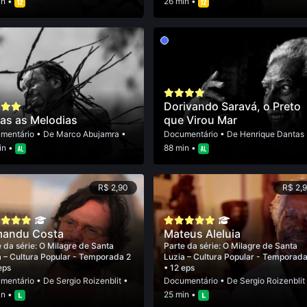
in •
26 min •
Dorivando Saravá, o Preto
as as Melodias
que Virou Mar
mentário
• De
Marco Abujamra
•
Documentário
• De
Henrique Dantas
in •
88 min •
R$ 2,90
R$ 2,
andu Costa
Mateus Aleluia
 da série:
O Milagre de Santa
Parte da série:
O Milagre de Santa
a – Cultura Popular - Temporada 2
Luzia – Cultura Popular - Temporada
eps
• 12 eps
mentário
• De
Sergio Roizenblit
•
Documentário
• De
Sergio Roizenblit
in •
25 min •