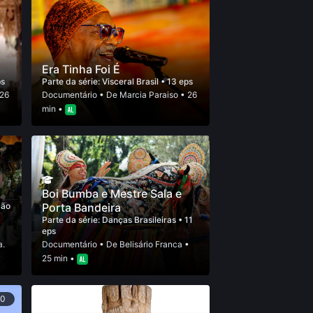
Era Tinha Foi É
ps
Parte da série:
Visceral Brasil
• 13 eps
26
Documentário
• De
Marcia Paraiso
• 26
min •
Boi Bumba e Mestre Sala e
ção
Porta Bandeira
Parte da série:
Danças Brasileiras
• 11
eps
a.
Documentário
• De
Belisário Franca
•
25 min •
90