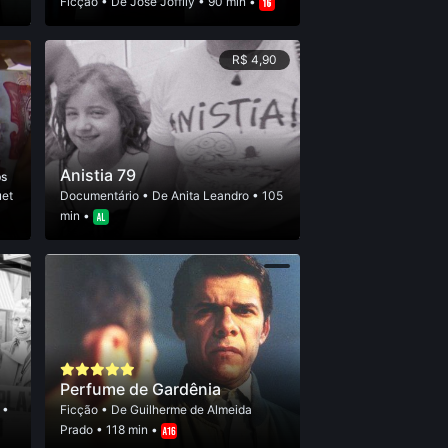
Ficção
• De
José Joffily
• 90 min •
R$ 4,90
Anistia 79
ps
uet
Documentário
• De
Anita Leandro
• 105
min •
Perfume de Gardênia
•
Ficção
• De
Guilherme de Almeida
Prado
• 118 min •