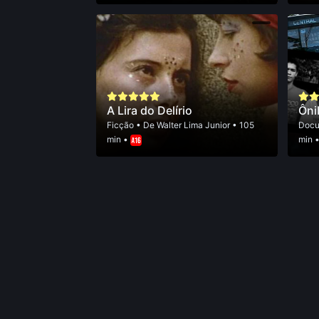
A Lira do Delírio
Ôni
Ficção
• De
Walter Lima Junior
• 105
Docu
min •
min 