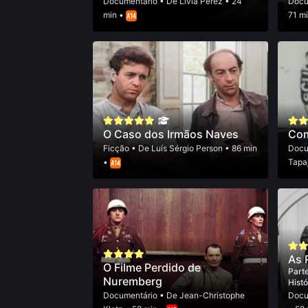
Documentário
• De
Lívia Perez
• 24
Docu
min •
71 m
O Caso dos Irmãos Naves
Com
Ficção
• De
Luís Sérgio Person
• 86 min
Docu
•
Tapa
As 
O Filme Perdido de
Parte
Nuremberg
Hist
Documentário
• De
Jean-Christophe
Docu