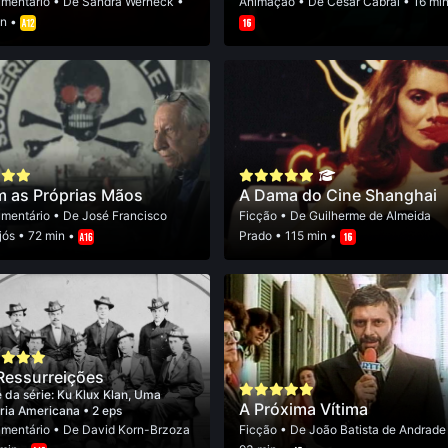
mentário
• De
Sandra Werneck
•
Animação
• De
Cesar Cabral
• 16 min
in •
 as Próprias Mãos
A Dama do Cine Shanghai
mentário
• De
José Francisco
Ficção
• De
Guilherme de Almeida
jós
• 72 min •
Prado
• 115 min •
Ressurreições
 da série:
Ku Klux Klan, Uma
A Próxima Vítima
ória Americana
• 2 eps
mentário
• De
David Korn-Brzoza
Ficção
• De
João Batista de Andrade