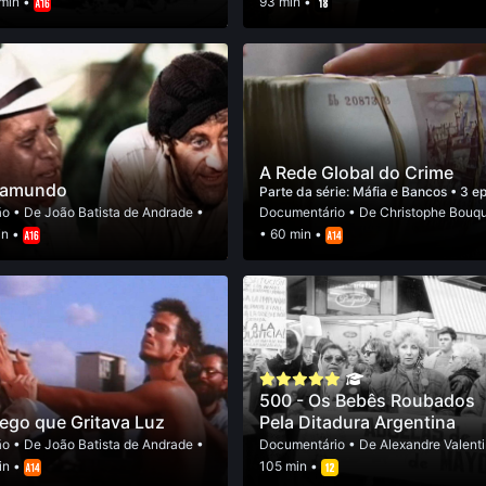
 min •
93 min •
A Rede Global do Crime
ramundo
Parte da série:
Máfia e Bancos
• 3 e
ão
• De
João Batista de Andrade
•
Documentário
• De
Christophe Bouq
in •
• 60 min •
500 - Os Bebês Roubados
ego que Gritava Luz
Pela Ditadura Argentina
ão
• De
João Batista de Andrade
•
Documentário
• De
Alexandre Valenti
in •
105 min •