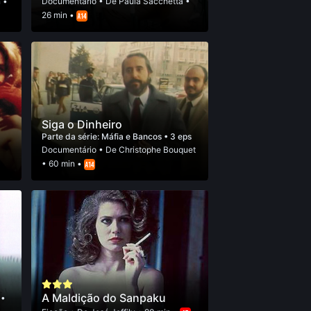
 •
Documentário
• De
Paula Sacchetta
•
26 min •
Siga o Dinheiro
Parte da série:
Máfia e Bancos
• 3 eps
Documentário
• De
Christophe Bouquet
• 60 min •
A Maldição do Sanpaku
•