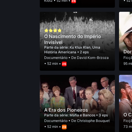
Klotz
• 52 min •
• 52
O Nascimento do Império
Invisível
Parte da série:
Ku Klux Klan, Uma
Do
História Americana
• 2 eps
Documentário
• De
David Korn-Brzoza
Ficç
• 52 min •
95 m
A Era dos Pioneiros
O C
Parte da série:
Máfia e Bancos
• 3 eps
Documentário
• De
Christophe Bouquet
Ficç
• 52 min •
73 m