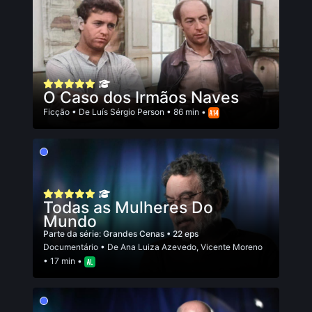
O Caso dos Irmãos Naves
Ficção
• De
Luís Sérgio Person
• 86 min •
Todas as Mulheres Do
Mundo
Parte da série:
Grandes Cenas
• 22 eps
Documentário
• De
Ana Luiza Azevedo
,
Vicente Moreno
• 17 min •