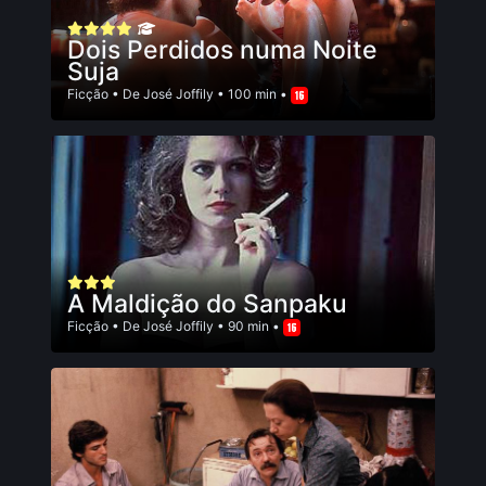
Dois Perdidos numa Noite
Suja
Ficção
• De
José Joffily
• 100 min •
A Maldição do Sanpaku
Ficção
• De
José Joffily
• 90 min •