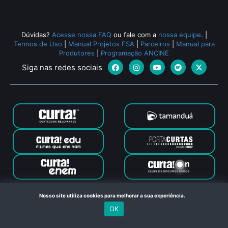
Dúvidas?
Acesse nossa FAQ
ou fale com a
nossa equipe
.
|
Termos de Uso
|
Manual Projetos FSA
|
Parceiros
|
Manual para
Produtores
|
Programação ANCINE
Siga nas redes sociais
Canal Curta © 2024. Todos os direitos reservados. Feito com
Nosso site utiliza cookies para melhorar a sua experiência.
no Rio de Janeiro
OK