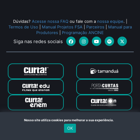
Dúvidas?
Acesse nossa FAQ
ou fale com a
nossa equipe
.
|
Termos de Uso
|
Manual Projetos FSA
|
Parceiros
|
Manual para
Produtores
|
Programação ANCINE
Siga nas redes sociais
Canal Curta © 2024. Todos os direitos reservados. Feito com
Nosso site utiliza cookies para melhorar a sua experiência.
no Rio de Janeiro
OK