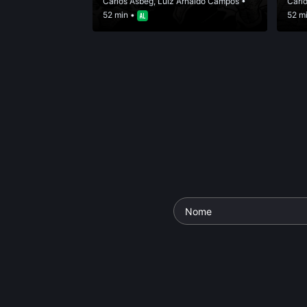
Carlos Asbeg
,
Luiz Arnaldo Campos
•
Carl
52 min •
52 m