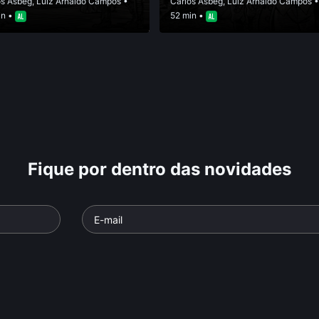
os Asbeg
,
Luiz Arnaldo Campos
•
Carlos Asbeg
,
Luiz Arnaldo Campos
in •
52 min •
Fique por dentro das novidades