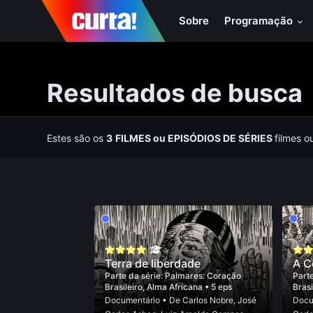
Sobre
Programação
Resultados de busca
Estes são os
3
FILMES
ou
EPISÓDIOS DE SÉRIES
filmes o
Terra de liberdade
A C
Parte da série:
Palmares: Coração
Parte
Brasileiro, Alma Africana
• 5 eps
Brasi
Documentário
• De
Carlos Nobre
,
José
Docu