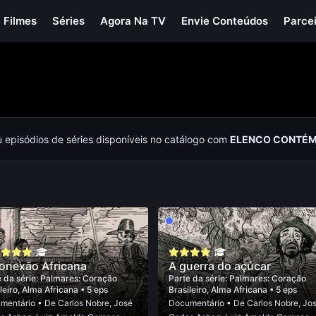
Filmes
Séries
Agora Na TV
Envie Conteúdos
Parce
u episódios de séries disponíveis no catálogo com
ELENCO CONTÉM 
onexão Africana
A guerra do açúcar
 da série:
Palmares: Coração
Parte da série:
Palmares: Coração
leiro, Alma Africana
• 5 eps
Brasileiro, Alma Africana
• 5 eps
mentário
• De
Carlos Nobre
,
José
Documentário
• De
Carlos Nobre
,
Jo