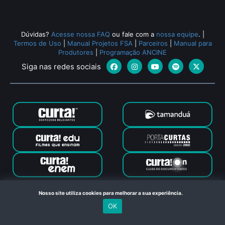
Dúvidas?
Acesse nossa FAQ
ou fale com a
nossa equipe
.
|
Termos de Uso
|
Manual Projetos FSA
|
Parceiros
|
Manual para
Produtores
|
Programação ANCINE
Siga nas redes sociais
Canal Curta © 2024. Todos os direitos reservados. Feito com
Nosso site utiliza cookies para melhorar a sua experiência.
no Rio de Janeiro
OK