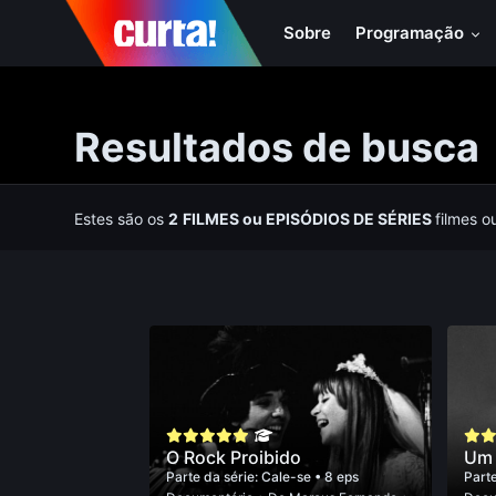
Sobre
Programação
Resultados de busca
Estes são os
2
FILMES
ou
EPISÓDIOS DE SÉRIES
filmes o
O Rock Proibido
Um 
Parte da série:
Cale-se
• 8 eps
Parte