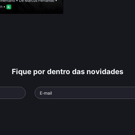
mentário
• De
Marcus Fernando
•
in •
Fique por dentro das novidades