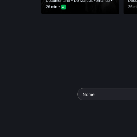
Documentário
• De
Marcus Fernando
•
Docu
26 min •
26 m