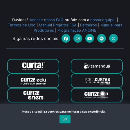
Dúvidas?
Acesse nossa FAQ
ou fale com a
nossa equipe
.
|
Termos de Uso
|
Manual Projetos FSA
|
Parceiros
|
Manual para
Produtores
|
Programação ANCINE
Siga nas redes sociais
Canal Curta © 2024. Todos os direitos reservados. Feito com
Nosso site utiliza cookies para melhorar a sua experiência.
no Rio de Janeiro
OK