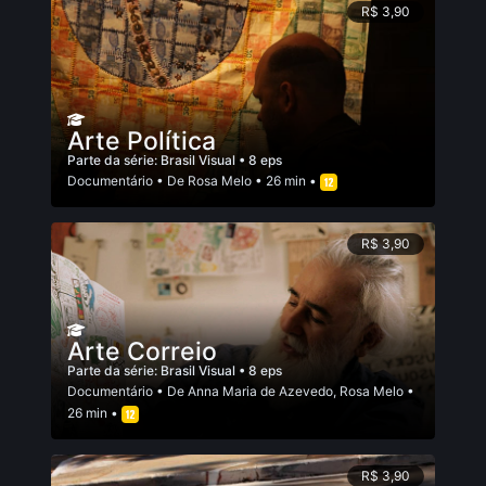
R$ 3,90
Arte Política
Parte da série:
Brasil Visual
• 8 eps
Documentário
• De
Rosa Melo
• 26 min •
R$ 3,90
Arte Correio
Parte da série:
Brasil Visual
• 8 eps
Documentário
• De
Anna Maria de Azevedo
,
Rosa Melo
•
26 min •
R$ 3,90