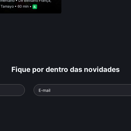
mentário
• De
Belisario França
,
 Tamayo
• 60 min •
Fique por dentro das novidades