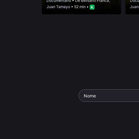
Documentário
• De
Belisario Franca
,
Docu
Juan Tamayo
• 52 min •
Juan