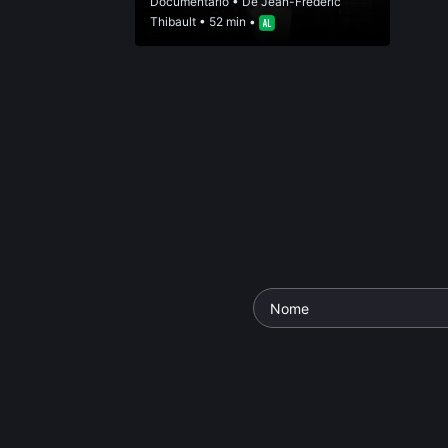
Documentário
• De
Jean-Frédéric
Thibault
• 52 min •