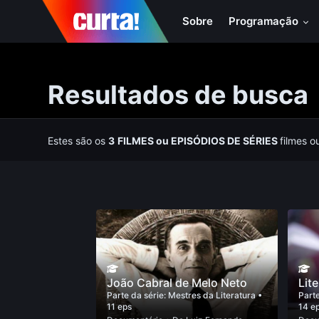
Sobre
Programação
Resultados de busca
Estes são os
3
FILMES
ou
EPISÓDIOS DE SÉRIES
filmes o
João Cabral de Melo Neto
Lit
Parte da série:
Mestres da Literatura
•
Parte
11 eps
14 e