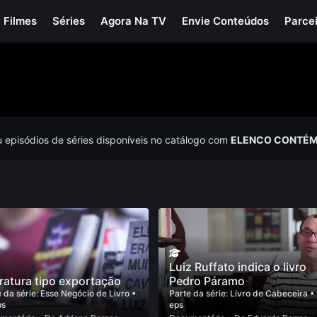
Filmes
Séries
Agora Na TV
Envie Conteúdos
Parce
u episódios de séries disponíveis no catálogo com
ELENCO CONTÉM 
Luiz Ruffato indica o livro
eratura tipo exportação
Pedro Páramo
 da série:
Esse Negócio de Livro
•
Parte da série:
Livro de Cabeceira
•
ps
eps