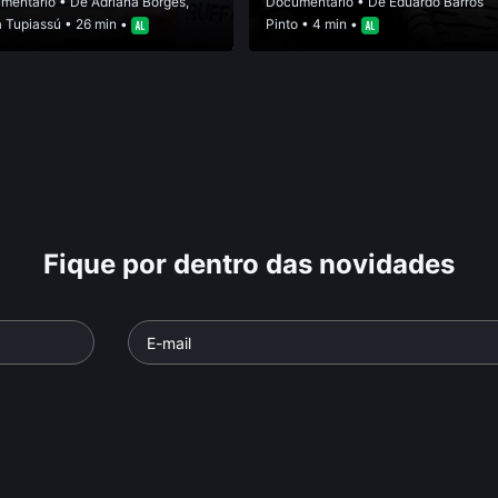
mentário
• De
Adriana Borges
,
Documentário
• De
Eduardo Barros
a Tupiassú
• 26 min •
Pinto
• 4 min •
Fique por dentro das novidades