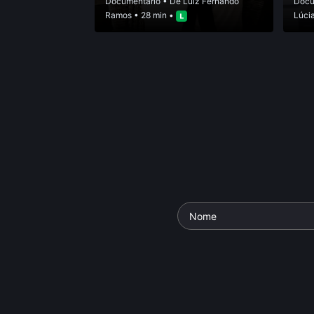
Documentário
• De
Luiz Fernando
Docu
Ramos
• 28 min •
Lúci