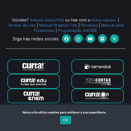
Dúvidas?
Acesse nossa FAQ
ou fale com a
nossa equipe
.
|
Termos de Uso
|
Manual Projetos FSA
|
Parceiros
|
Manual para
Produtores
|
Programação ANCINE
Siga nas redes sociais
Canal Curta © 2024. Todos os direitos reservados. Feito com
Nosso site utiliza cookies para melhorar a sua experiência.
no Rio de Janeiro
OK