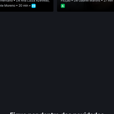
mentário
• De
Ana Luiza Azevedo
,
Ficção
• De
Gabriel Martins
• 27 min
nte Moreno
• 20 min •