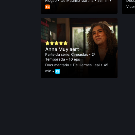
Ficção
• De
Maurí­lio Martins
• 26 min •
Docu
Vice
Anna Muylaert
Parte da série:
Cineastas - 2ª
Temporada
• 10 eps
Documentário
• De
Hermes Leal
• 45
min •