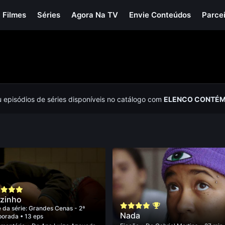
Filmes
Séries
Agora Na TV
Envie Conteúdos
Parce
u episódios de séries disponíveis no catálogo com
ELENCO CONTÉM 
zinho
 da série:
Grandes Cenas - 2ª
Nada
porada
• 13 eps