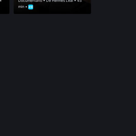
 •
Documentário
• De
Hermes Leal
• 45
min •