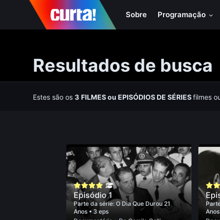
Sobre
Programação
Resultados de busca
Estes são os
3
FILMES
ou
EPISÓDIOS DE SÉRIES
filmes o
Episódio 1
Epi
Parte da série:
O Dia Que Durou 21
Parte
Anos
• 3 eps
Ano