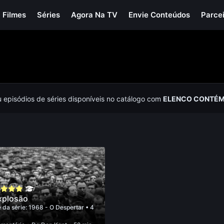
Filmes
Séries
Agora Na TV
Envie Conteúdos
Parce
u episódios de séries disponíveis no catálogo com
ELENCO CONTÉM
xplosão
 da série:
1968 - O Despertar
• 4