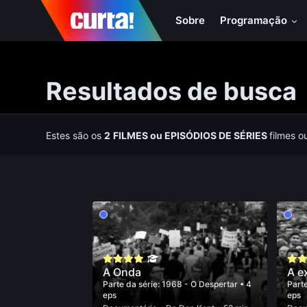
Sobre
Programação
Resultados de busca
Estes são os
2
FILMES
ou
EPISÓDIOS DE SÉRIES
filmes o
A Onda
A e
Parte da série:
1968 - O Despertar
• 4
Parte
eps
eps