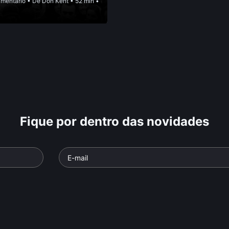
mentário
• De
Don Kent
• 52 min •
Fique por dentro das novidades