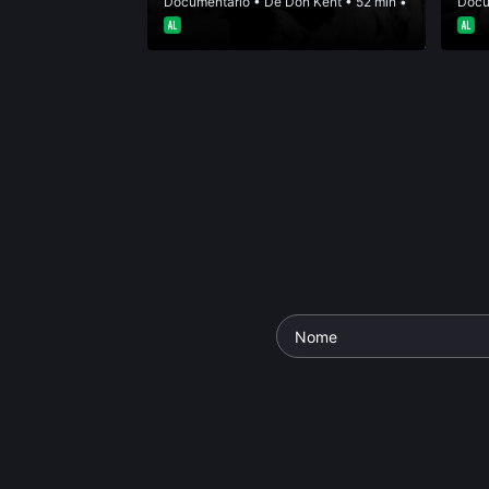
Documentário
• De
Don Kent
• 52 min •
Docu