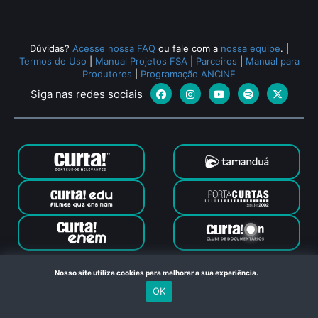
Dúvidas?
Acesse nossa FAQ
ou fale com a
nossa equipe
.
|
Termos de Uso
|
Manual Projetos FSA
|
Parceiros
|
Manual para
Produtores
|
Programação ANCINE
Siga nas redes sociais
Canal Curta © 2024. Todos os direitos reservados. Feito com
Nosso site utiliza cookies para melhorar a sua experiência.
no Rio de Janeiro
OK