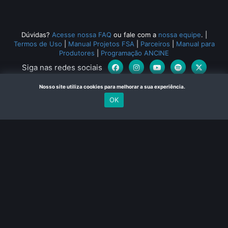
Dúvidas?
Acesse nossa FAQ
ou fale com a
nossa equipe
.
|
Termos de Uso
|
Manual Projetos FSA
|
Parceiros
|
Manual para
Produtores
|
Programação ANCINE
Siga nas redes sociais
Nosso site utiliza cookies para melhorar a sua experiência.
OK
Canal Curta © 2024. Todos os direitos reservados. Feito com
no Rio de Janeiro