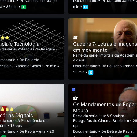
mentário
• De
Vanessa de Araújo
Documentário
• De
Marcelo Janot
• 
a
• 85 min •
min •
ncia e Tecnologia
Cadeira 7: Letras e imagen
 da série:
Potências da Imagem
•
em movimento
s
Parte da série:
Imortais da Academi
mentário
• De
Eduardo
42 eps
enstein
,
Evângelo Gasos
• 26 min •
Documentário
• De
Belisário Franca
26 min •
Os Mandamentos de Edgar
Moura
órias Digitais
Parte da série:
Luz & Sombra -
 da série:
A Persistência da
Fotógrafos do Cinema Brasileiro
• 2
ória
• 13 eps
eps
mentário
• De
Paola Vieira
• 26
Documentário
• De
Betse de Paula
,