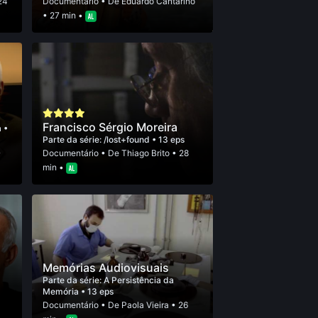
24
Documentário
• De
Eduardo Cantarino
• 27 min •
s
Francisco Sérgio Moreira
a
•
Parte da série:
/lost+found
• 13 eps
•
Documentário
• De
Thiago Brito
• 28
min •
Memórias Audiovisuais
6
Parte da série:
A Persistência da
Memória
• 13 eps
Documentário
• De
Paola Vieira
• 26