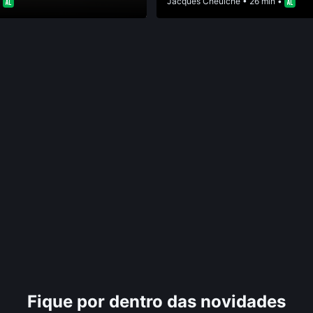
•
Jacques Cheuiche
• 26 min •
Fique por dentro das novidades