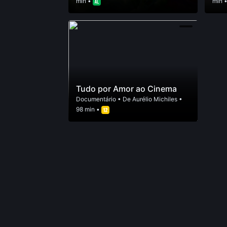
min •
min 
Tudo por Amor ao Cinema
Documentário
• De
Aurélio Michiles
•
98 min •