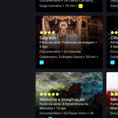
Documentário
• De
Danilo Carvalho
,
Docu
Guga Carvalho
• 70 min •
Souz
Sagrado
Ciê
Parte da série:
Potências da Imagem
•
Parte
5 eps
5 ep
Documentário
• De
Eduardo
Docu
Goldenstein
,
Evângelo Gasos
• 26 min •
Gold
Memória e Imaginação
Mem
Parte da série:
A Persistência da
Parte
Memória
• 13 eps
Mem
Documentário
• De
Paola Vieira
• 26
Docu