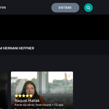
iros
ENTRAR
 HERNANI HEFFNER
Raquel Hallak
Parte da série:
/lost+found
• 13 eps