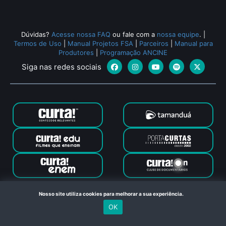
Dúvidas?
Acesse nossa FAQ
ou fale com a
nossa equipe
.
|
Termos de Uso
|
Manual Projetos FSA
|
Parceiros
|
Manual para
Produtores
|
Programação ANCINE
Siga nas redes sociais
Canal Curta © 2024. Todos os direitos reservados. Feito com
Nosso site utiliza cookies para melhorar a sua experiência.
no Rio de Janeiro
OK