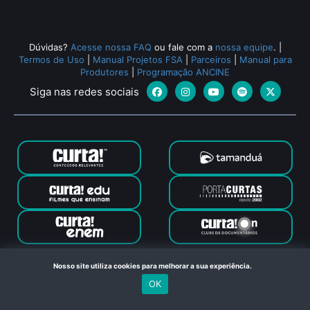
Dúvidas?
Acesse nossa FAQ
ou fale com a
nossa equipe
.
|
Termos de Uso
|
Manual Projetos FSA
|
Parceiros
|
Manual para
Produtores
|
Programação ANCINE
Siga nas redes sociais
Canal Curta © 2024. Todos os direitos reservados. Feito com
Nosso site utiliza cookies para melhorar a sua experiência.
no Rio de Janeiro
OK