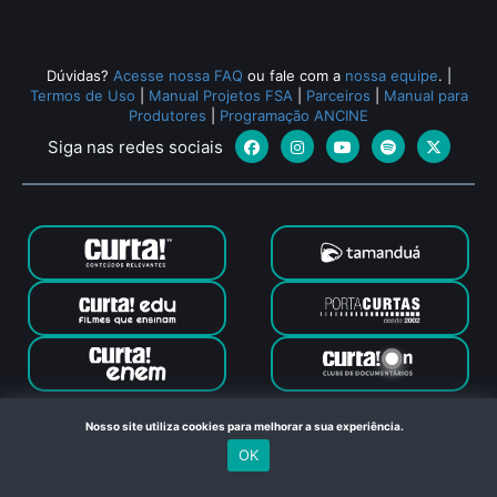
Dúvidas?
Acesse nossa FAQ
ou fale com a
nossa equipe
.
|
Termos de Uso
|
Manual Projetos FSA
|
Parceiros
|
Manual para
Produtores
|
Programação ANCINE
Siga nas redes sociais
Canal Curta © 2024. Todos os direitos reservados. Feito com
Nosso site utiliza cookies para melhorar a sua experiência.
no Rio de Janeiro
OK