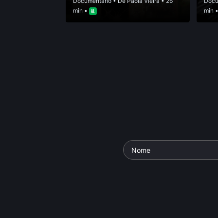
Documentário
• De
Paola Vieira
• 26
Docu
min •
min 