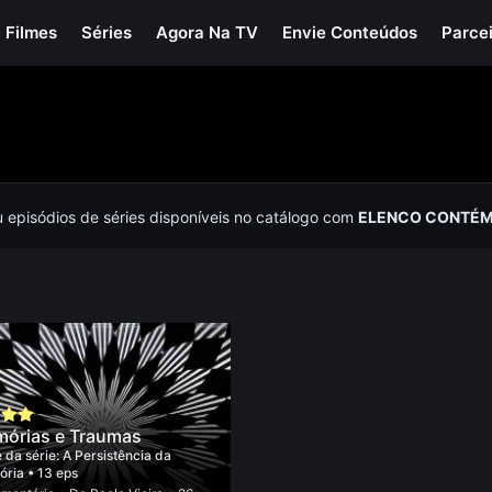
Filmes
Séries
Agora Na TV
Envie Conteúdos
Parce
u episódios de séries disponíveis no catálogo com
ELENCO CONTÉM
órias e Traumas
 da série:
A Persistência da
ória
• 13 eps