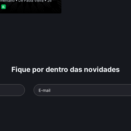
mentário
• De
Paola Vieira
• 26
•
Fique por dentro das novidades