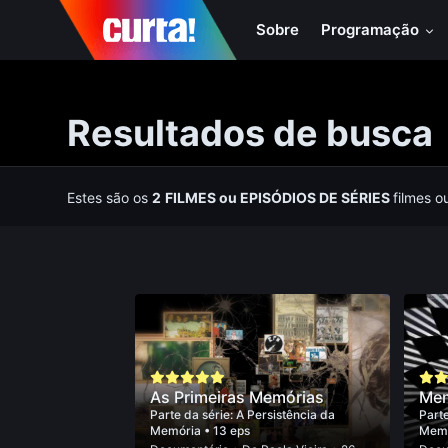
Sobre
Programação
Resultados de busca
Estes são os
2
FILMES
ou
EPISÓDIOS DE SÉRIES
filmes o
As Primeiras Memórias
Mem
Parte da série:
A Persistência da
Parte
Memória
• 13 eps
Mem