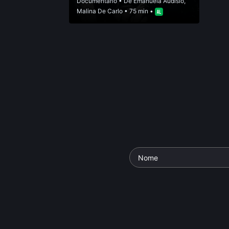
Documentário
• De
Emanuela Audisio
,
Malina De Carlo
• 75 min •