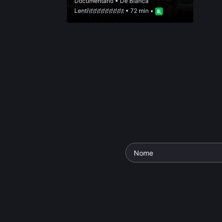
Documentário
• De
Bianca
Lenti\t\t\t\t\t\t\t\t\t
• 72 min •