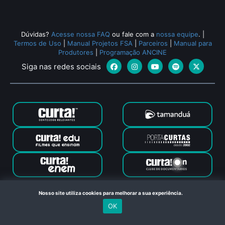
Dúvidas?
Acesse nossa FAQ
ou fale com a
nossa equipe
.
|
Termos de Uso
|
Manual Projetos FSA
|
Parceiros
|
Manual para
Produtores
|
Programação ANCINE
Siga nas redes sociais
Canal Curta © 2024. Todos os direitos reservados. Feito com
Nosso site utiliza cookies para melhorar a sua experiência.
no Rio de Janeiro
OK