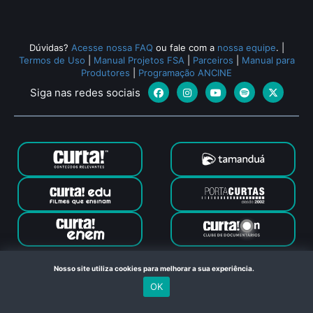
Dúvidas?
Acesse nossa FAQ
ou fale com a
nossa equipe
.
|
Termos de Uso
|
Manual Projetos FSA
|
Parceiros
|
Manual para
Produtores
|
Programação ANCINE
Siga nas redes sociais
Canal Curta © 2024. Todos os direitos reservados. Feito com
Nosso site utiliza cookies para melhorar a sua experiência.
no Rio de Janeiro
OK