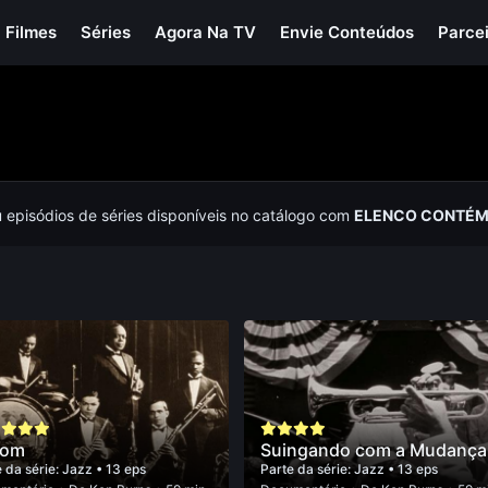
Filmes
Séries
Agora Na TV
Envie Conteúdos
Parce
u episódios de séries disponíveis no catálogo com
ELENCO CONTÉM
Dom
Suingando com a Mudança
 da série:
Jazz
• 13 eps
Parte da série:
Jazz
• 13 eps