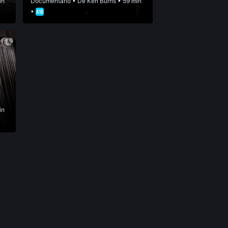
in
Documentário
• De
Ken Burns
• 59 min
•
in