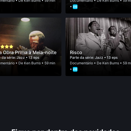
mentário
• De
Ken Burns
• 59 min
Documentário
• De
Ken Burns
• 59 m
•
 Obra Prima à Meia-noite
Risco
 da série:
Jazz
• 13 eps
Parte da série:
Jazz
• 13 eps
mentário
• De
Ken Burns
• 59 min
Documentário
• De
Ken Burns
• 59 m
•