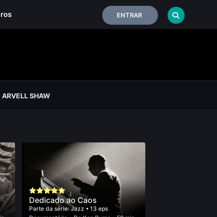
iros
ENTRAR
 ARVELL SHAW
Dedicado ao Caos
Parte da série:
Jazz
• 13 eps