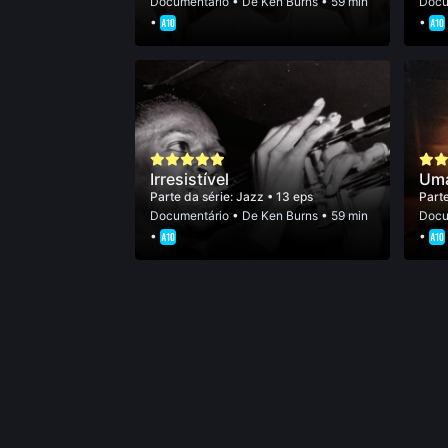
Documentário
• De
Ken Burns
• 59 min
Docu
•
•
Irresistível
Uma
Parte da série:
Jazz
• 13 eps
Parte
Documentário
• De
Ken Burns
• 59 min
Docu
•
•