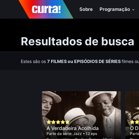
Sobre
Programação
Resultados de busca
Estes são os
7
FILMES
ou
EPISÓDIOS DE SÉRIES
filmes o
A Verdadeira Acolhida
O 
Parte da série:
Jazz
• 13 eps
Parte