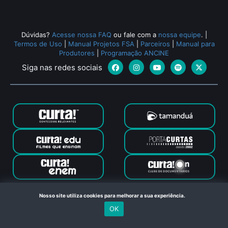
Dúvidas?
Acesse nossa FAQ
ou fale com a
nossa equipe
.
|
Termos de Uso
|
Manual Projetos FSA
|
Parceiros
|
Manual para
Produtores
|
Programação ANCINE
Siga nas redes sociais
Canal Curta © 2024. Todos os direitos reservados. Feito com
Nosso site utiliza cookies para melhorar a sua experiência.
no Rio de Janeiro
OK