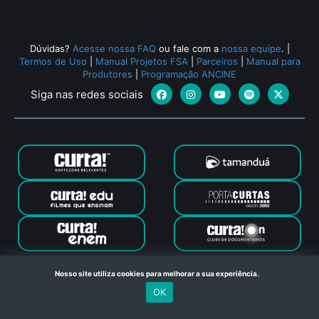
Dúvidas?
Acesse nossa FAQ
ou fale com a
nossa equipe
.
|
Termos de Uso
|
Manual Projetos FSA
|
Parceiros
|
Manual para
Produtores
|
Programação ANCINE
Siga nas redes sociais
Canal Curta © 2024. Todos os direitos reservados. Feito com
Nosso site utiliza cookies para melhorar a sua experiência.
no Rio de Janeiro
OK