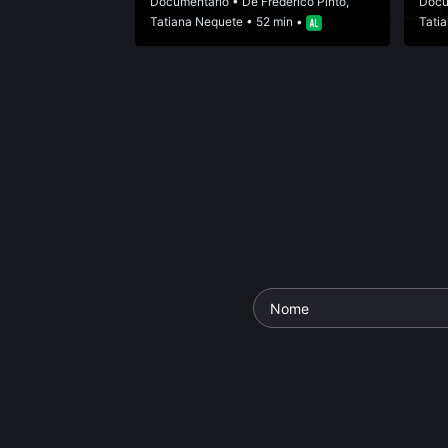
Documentário
• De
Frederico Pinto
,
Docu
Tatiana Nequete
• 52 min •
Tati