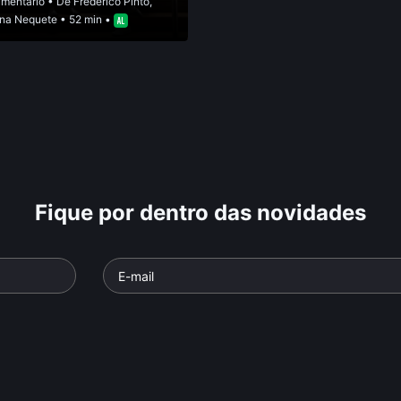
mentário
• De
Frederico Pinto
,
ana Nequete
• 52 min •
Fique por dentro das novidades