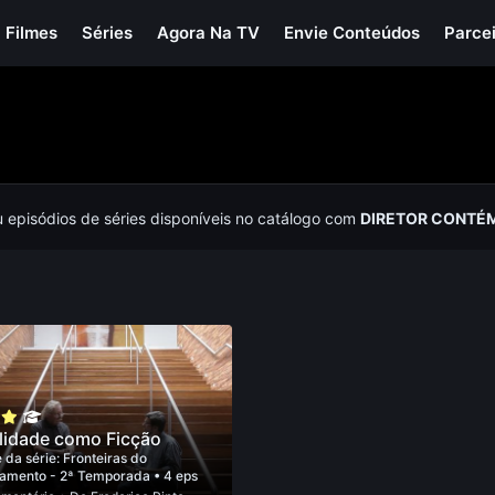
Filmes
Séries
Agora Na TV
Envie Conteúdos
Parce
u episódios de séries disponíveis no catálogo com
DIRETOR CONTÉM
lidade como Ficção
 da série:
Fronteiras do
amento - 2ª Temporada
• 4 eps