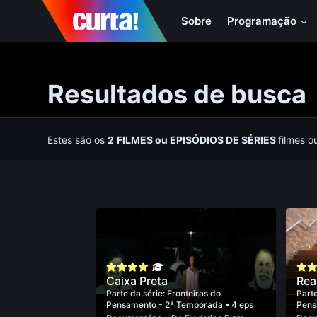
Sobre
Programação
Resultados de busca
Estes são os
2
FILMES
ou
EPISÓDIOS DE SÉRIES
filmes o
Caixa Preta
Rea
Parte da série:
Fronteiras do
Parte
Pensamento - 2ª Temporada
• 4 eps
Pens