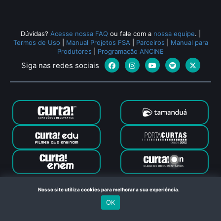
Dúvidas?
Acesse nossa FAQ
ou fale com a
nossa equipe
.
|
Termos de Uso
|
Manual Projetos FSA
|
Parceiros
|
Manual para
Produtores
|
Programação ANCINE
Siga nas redes sociais
Canal Curta © 2024. Todos os direitos reservados. Feito com
Nosso site utiliza cookies para melhorar a sua experiência.
no Rio de Janeiro
OK