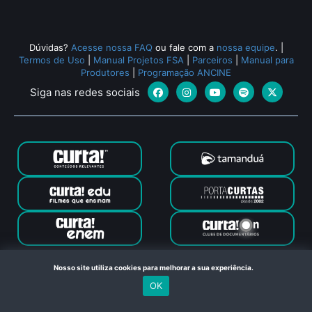
Dúvidas?
Acesse nossa FAQ
ou fale com a
nossa equipe
.
|
Termos de Uso
|
Manual Projetos FSA
|
Parceiros
|
Manual para
Produtores
|
Programação ANCINE
Siga nas redes sociais
Canal Curta © 2024. Todos os direitos reservados. Feito com
Nosso site utiliza cookies para melhorar a sua experiência.
no Rio de Janeiro
OK