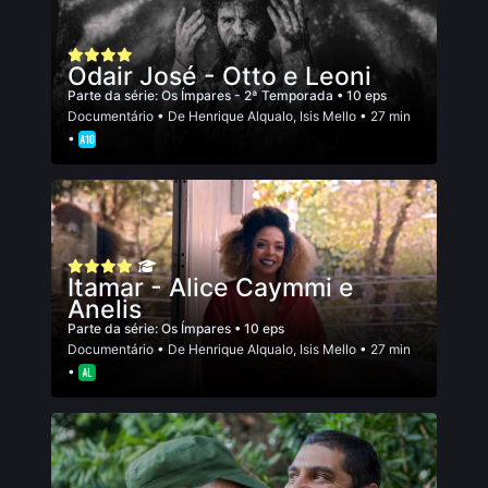
Odair José - Otto e Leoni
Parte da série:
Os Ímpares - 2ª Temporada
• 10 eps
Documentário
• De
Henrique Alqualo
,
Isis Mello
• 27 min
•
Itamar - Alice Caymmi e
Anelis
Parte da série:
Os Ímpares
• 10 eps
Documentário
• De
Henrique Alqualo
,
Isis Mello
• 27 min
•