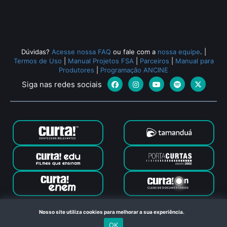
Dúvidas?
Acesse nossa FAQ
ou fale com a
nossa equipe
.
|
Termos de Uso
|
Manual Projetos FSA
|
Parceiros
|
Manual para
Produtores
|
Programação ANCINE
Siga nas redes sociais
Canal Curta © 2024. Todos os direitos reservados. Feito com
Nosso site utiliza cookies para melhorar a sua experiência.
no Rio de Janeiro
OK