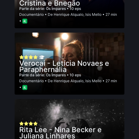
Cristina e Bnegão
Parte da série:
Os Ímpares
• 10 eps
Documentário
• De
Henrique Alqualo
,
Isis Mello
• 27 min
•
Verocai - Letícia Novaes e
Paraphernália
Parte da série:
Os Ímpares
• 10 eps
Documentário
• De
Henrique Alqualo
,
Isis Mello
• 27 min
•
Rita Lee - Nina Becker e
Juliana Linhares