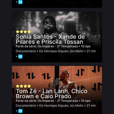
•
Sonia Santos - Xande de
Pilares e Priscila Tossan
Parte da série:
Os Ímpares - 2ª Temporada
• 10 eps
Documentário
• De
Henrique Alqualo
,
Isis Mello
• 27 min
•
Tom Zé - Lan Lanh, Chico
Brown e Caio Prado
Parte da série:
Os Ímpares - 2ª Temporada
• 10 eps
Documentário
• De
Henrique Alqualo
,
Isis Mello
• 27 min
•