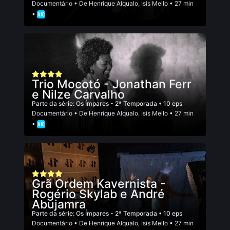
Documentário
• De
Henrique Alqualo
,
Isis Mello
• 27 min
•
Trio Mocotó - Jonathan Ferr
e Nilze Carvalho
Parte da série:
Os Ímpares - 2ª Temporada
• 10 eps
Documentário
• De
Henrique Alqualo
,
Isis Mello
• 27 min
•
Grã Ordem Kavernista -
Rogério Skylab e André
Abujamra
Parte da série:
Os Ímpares - 2ª Temporada
• 10 eps
Documentário
• De
Henrique Alqualo
,
Isis Mello
• 27 min