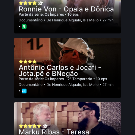
Ronnie Von - Opala e Dônica
Parte da série:
Os Ímpares
• 10 eps
Documentário
• De
Henrique Alqualo
,
Isis Mello
• 27 min
•
Antônio Carlos e Jocafi -
Jota.pê e BNegão
Parte da série:
Os Ímpares - 2ª Temporada
• 10 eps
Documentário
• De
Henrique Alqualo
,
Isis Mello
• 27 min
•
Marku Ribas - Teresa