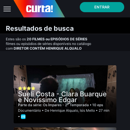
ENTRAR
Resultados de busca
Estes são os
20
FILMES
ou
EPISÓDIOS DE SÉRIES
filmes ou episódios de séries disponíveis no catálogo
com
DIRETOR CONTÉM HENRIQUE ALQUALO
Sueli Costa - Clara Buarque
e Novíssimo Edgar
Parte da série:
Os Ímpares - 2ª Temporada
• 10 eps
Documentário
• De
Henrique Alqualo
,
Isis Mello
• 27 min
•