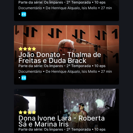
Parte da série:
Os Ímpares - 2ª Temporada
• 10 eps
Documentário
• De
Henrique Alqualo
,
Isis Mello
• 27 min
•
João Donato - Thalma de
Freitas e Duda Brack
Parte da série:
Os Ímpares - 2ª Temporada
• 10 eps
Documentário
• De
Henrique Alqualo
,
Isis Mello
• 27 min
•
Dona Ivone Lara - Roberta
Sá e Marina Íris
Parte da série:
Os Ímpares - 2ª Temporada
• 10 eps