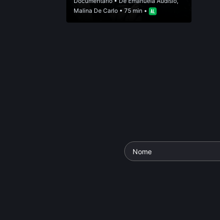
Documentário
• De
Emanuela Audisio
,
Malina De Carlo
• 75 min •