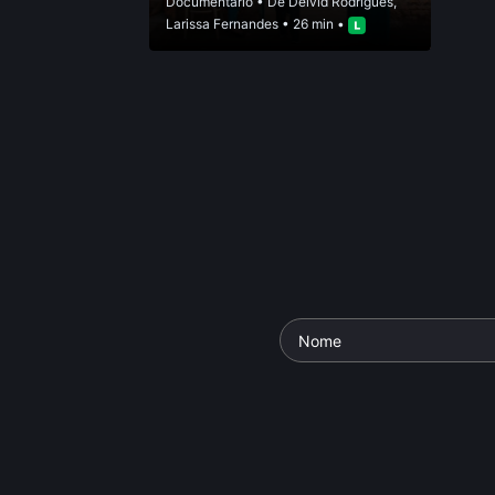
Documentário
• De
Deivid Rodrigues
,
Larissa Fernandes
• 26 min •