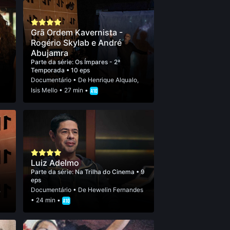
Grã Ordem Kavernista -
Rogério Skylab e André
Abujamra
Parte da série:
Os Ímpares - 2ª
Temporada
• 10 eps
5
Documentário
• De
Henrique Alqualo
,
Isis Mello
• 27 min •
Luiz Adelmo
Parte da série:
Na Trilha do Cinema
• 9
eps
,
Documentário
• De
Hewelin Fernandes
• 24 min •