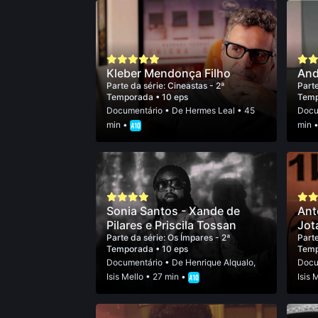
Kleber Mendonça Filho
And
Parte da série:
Cineastas - 2ª
Parte
Temporada
• 10 eps
Tem
Documentário
• De
Hermes Leal
• 45
Docu
min •
min 
Sonia Santos - Xande de
Ant
Pilares e Priscila Tossan
Jot
Parte da série:
Os Ímpares - 2ª
Parte
Temporada
• 10 eps
Tem
Documentário
• De
Henrique Alqualo
,
Docu
Isis Mello
• 27 min •
Isis 