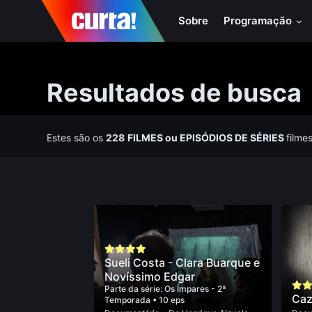
Sobre
Programação
Resultados de busca
Estes são os
228
FILMES
ou
EPISÓDIOS DE SÉRIES
filme
Sueli Costa - Clara Buarque e
Novíssimo Edgar
Parte da série:
Os Ímpares - 2ª
Caz
Temporada
• 10 eps