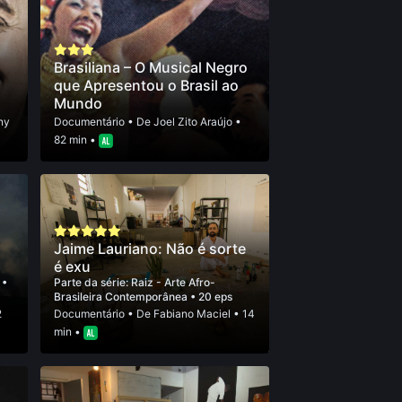
Brasiliana – O Musical Negro
que Apresentou o Brasil ao
Mundo
ny
Documentário
• De
Joel Zito Araújo
•
82 min •
Jaime Lauriano: Não é sorte
é exu
n
•
Parte da série:
Raiz - Arte Afro-
Brasileira Contemporânea
• 20 eps
2
Documentário
• De
Fabiano Maciel
• 14
min •