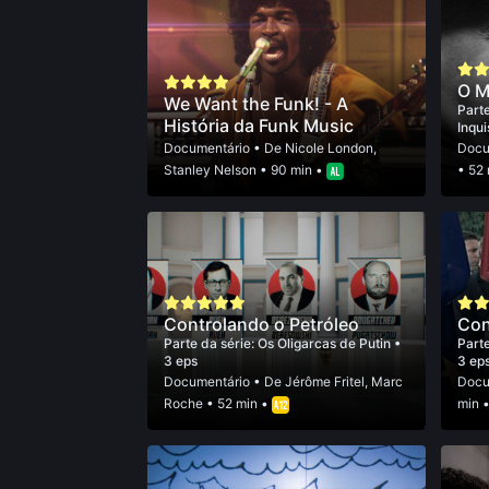
O M
We Want the Funk! - A
Parte
História da Funk Music
Inqu
Documentário
• De
Nicole London
,
Docu
Stanley Nelson
• 90 min •
• 52
Controlando o Petróleo
Con
Parte da série:
Os Oligarcas de Putin
•
Parte
3 eps
3 ep
Documentário
• De
Jérôme Fritel
,
Marc
Docu
Roche
• 52 min •
min 