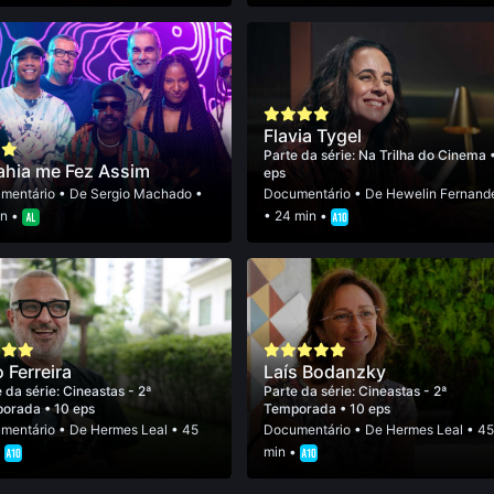
Flavia Tygel
Parte da série:
Na Trilha do Cinema
ahia me Fez Assim
eps
mentário
• De
Sergio Machado
•
Documentário
• De
Hewelin Fernand
in •
• 24 min •
o Ferreira
Laís Bodanzky
 da série:
Cineastas - 2ª
Parte da série:
Cineastas - 2ª
porada
• 10 eps
Temporada
• 10 eps
mentário
• De
Hermes Leal
• 45
Documentário
• De
Hermes Leal
• 4
•
min •