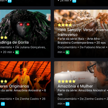
 min •
• 24 min •
Helô Sanvoy: Verso, invers
transverso
Parte da série:
Raiz - Arte Afro-
dinga de Gorila
Brasileira Contemporânea
• 20 eps
mentário
• De
Juliana Gonçalves
,
Documentário
• De
Fabiano Maciel
•
• 20 min •
min •
eres Originários
Amazônia é Mulher
 da série:
Amazônia Ancestral
• 6
Parte da série:
Amazônia Ancestral
eps
mentário
• De
Zienhe Castro
• 26
Documentário
• De
Zienhe Castro
• 
•
min •