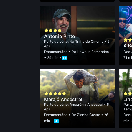
Antonio Pinto
Parte da série:
Na Trilha do Cinema
• 9
A B
eps
Documentário
• De
Hewelin Fernandes
Docu
• 24 min •
71 m
Marajó Ancestral
Líri
Parte da série:
Amazônia Ancestral
• 6
Parte
eps
Tem
Documentário
• De
Zienhe Castro
• 26
Docu
min •
min 