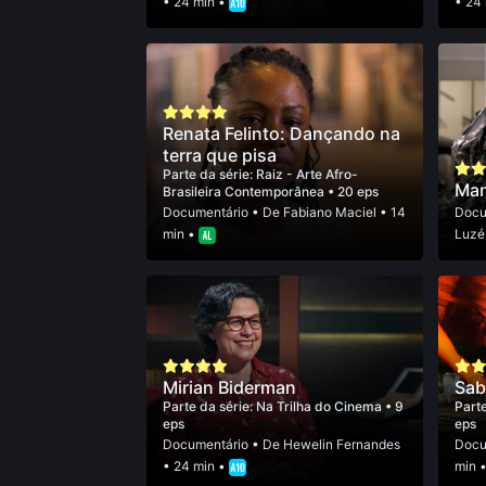
• 24 min •
• 24
Renata Felinto: Dançando na
terra que pisa
Parte da série:
Raiz - Arte Afro-
Man
Brasileira Contemporânea
• 20 eps
Documentário
• De
Fabiano Maciel
• 14
Docu
min •
Luzé
Mirian Biderman
Sab
Parte da série:
Na Trilha do Cinema
• 9
Parte
eps
eps
Documentário
• De
Hewelin Fernandes
Docu
• 24 min •
min 