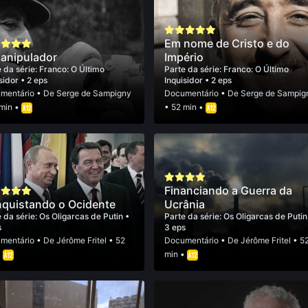
Em nome de Cristo e do
anipulador
Império
 da série:
Franco: O Último
Parte da série:
Franco: O Último
isidor
• 2 eps
Inquisidor
• 2 eps
mentário
• De
Serge de Sampigny
Documentário
• De
Serge de Sampig
 min •
• 52 min •
Financiando a Guerra da
quistando o Ocidente
Ucrânia
 da série:
Os Oligarcas de Putin
•
Parte da série:
Os Oligarcas de Puti
s
3 eps
mentário
• De
Jérôme Fritel
• 52
Documentário
• De
Jérôme Fritel
• 5
•
min •