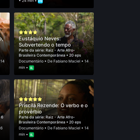
• 24 min •
o,
Eustáquio Neves:
Subvertendo o tempo
Parte da série:
Raiz - Arte Afro-
Brasileira Contemporânea
• 20 eps
 14
Documentário
• De
Fabiano Maciel
• 14
min •
Priscila Rezende: O verbo e o
provérbio
• 6
Parte da série:
Raiz - Arte Afro-
Brasileira Contemporânea
• 20 eps
26
Documentário
• De
Fabiano Maciel
• 14
min •