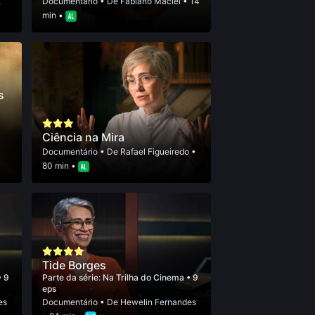
,
Documentário
• De
Fabiano Maciel
• 14
min •
s
Ciência na Mira
Documentário
• De
Rafael Figueiredo
•
80 min •
Tide Borges
• 9
Parte da série:
Na Trilha do Cinema
• 9
eps
es
Documentário
• De
Hewelin Fernandes