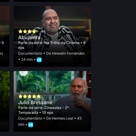
Abujamra
• 9
Parte da série:
Na Trilha do Cinema
• 9
eps
es
Documentário
• De
Hewelin Fernandes
• 24 min •
Julio Bressane
Parte da série:
Cineastas - 2ª
Temporada
• 10 eps
5
Documentário
• De
Hermes Leal
• 45
min •