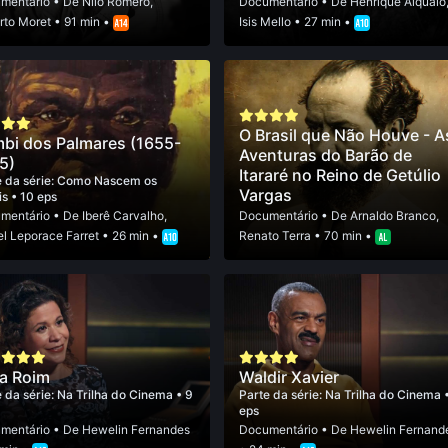
mentário
• De
Nilo Romero
,
Documentário
• De
Henrique Alqualo
rto Moret
• 91 min •
Isis Mello
• 27 min •
O Brasil que Não Houve - A
bi dos Palmares (1655-
Aventuras do Barão de
5)
Itararé no Reino de Getúlio
 da série:
Como Nascem os
Vargas
is
• 10 eps
mentário
• De
Iberê Carvalho
,
Documentário
• De
Arnaldo Branco
,
l Leporace Farret
• 26 min •
Renato Terra
• 70 min •
a Roim
Waldir Xavier
 da série:
Na Trilha do Cinema
• 9
Parte da série:
Na Trilha do Cinema
eps
mentário
• De
Hewelin Fernandes
Documentário
• De
Hewelin Fernand