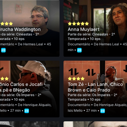
rucha Waddington
Anna Muylaert
 da série:
Cineastas - 2ª
Parte da série:
Cineastas - 2ª
porada
• 10 eps
Temporada
• 10 eps
mentário
• De
Hermes Leal
• 45
Documentário
• De
Hermes Leal
• 4
•
min •
ônio Carlos e Jocafi -
Tom Zé - Lan Lanh, Chico
a.pê e BNegão
Brown e Caio Prado
 da série:
Os Ímpares - 2ª
Parte da série:
Os Ímpares - 2ª
porada
• 10 eps
Temporada
• 10 eps
mentário
• De
Henrique Alqualo
,
Documentário
• De
Henrique Alqualo
Mello
• 27 min •
Isis Mello
• 27 min •