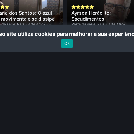
iana dos Santos: O azul
Ayrson Heráclito:
 movimenta e se dissipa
Sacudimentos
 da série:
Raiz - Arte Afro-
Parte da série:
Raiz - Arte Afro-
ileira Contemporânea
• 20 eps
Brasileira Contemporânea
• 20 eps
o site utiliza cookies para melhorar a sua experiê
mentário
• De
Fabiano Maciel
• 14
Documentário
• De
Fabiano Maciel
•
•
min •
OK
Fique por dentro das novidades