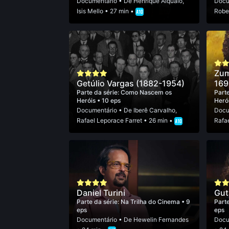
Documentário
• De
Henrique Alqualo
,
Docu
Isis Mello
• 27 min •
Robe
Zum
Getúlio Vargas (1882-1954)
169
Parte da série:
Como Nascem os
Parte
Heróis
• 10 eps
Heró
Documentário
• De
Iberê Carvalho
,
Docu
Rafael Leporace Farret
• 26 min •
Rafae
Daniel Turini
Gut
Parte da série:
Na Trilha do Cinema
• 9
Parte
eps
eps
Documentário
• De
Hewelin Fernandes
Docu