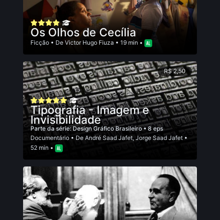
Os Olhos de Cecília
Ficção
• De
Victor Hugo Fiuza
• 19 min •
R$ 2,50
Tipografia - Imagem e
Invisibilidade
Parte da série:
Design Gráfico Brasileiro
• 8 eps
Documentário
• De
André Saad Jafet
,
Jorge Saad Jafet
•
52 min •