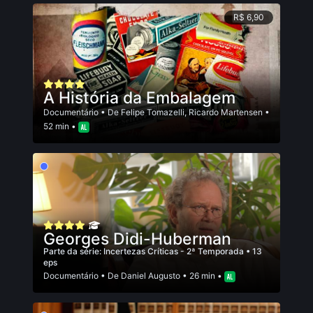
R$ 6,90
A História da Embalagem
Documentário
• De
Felipe Tomazelli
,
Ricardo Martensen
•
52 min •
Georges Didi-Huberman
Parte da série:
Incertezas Críticas - 2ª Temporada
• 13
eps
Documentário
• De
Daniel Augusto
• 26 min •