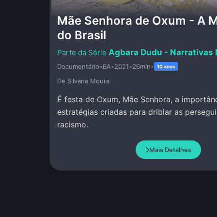
Mãe Senhora de Oxum - A M
do Brasil
Agbara Dudu - Narrativas
Documentário
•
BA
•
2021
•
26min
•
10 anos
De Silvana Moura
É festa de Oxum, Mãe Senhora, a importânc
estratégias criadas para driblar as persegu
racismo.
Mais Detalhes