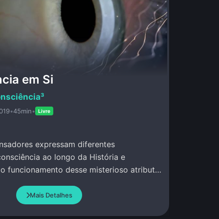
cia em Si
nsciência³
019
•
45min
•
Livre
nsadores expressam diferentes
nsciência ao longo da História e
o funcionamento desse misterioso atributo
Mais Detalhes