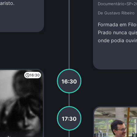
risto.
Documentário
•
SP
•
2
De Gustavo Ribeiro
Formada em Filos
Prado nunca quis 
onde podia ouvir
divina.
16:30
16:30
17:30