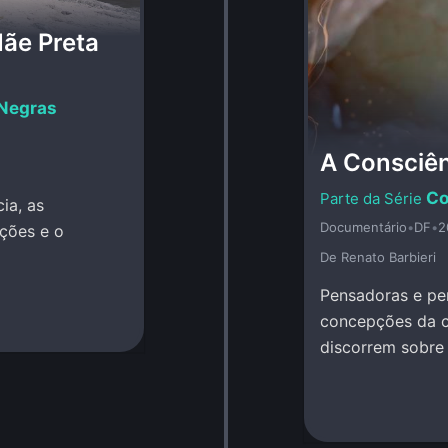
ãe Preta
 Negras
A Consciên
Co
ia, as
Documentário
•
DF
•
2
ições e o
De Renato Barbieri
Pensadoras e pe
concepções da co
discorrem sobre 
da Vida.