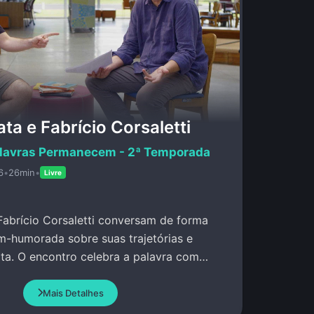
ta e Fabrício Corsaletti
lavras Permanecem - 2ª Temporada
6
•
26min
•
Livre
Fabrício Corsaletti conversam de forma
m-humorada sobre suas trajetórias e
ita. O encontro celebra a palavra com
.
Mais Detalhes