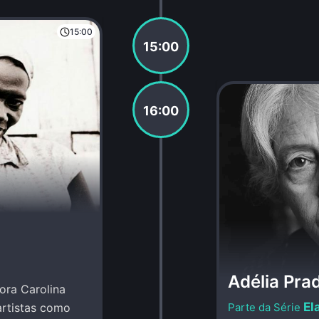
15:00
15:00
16:00
Adélia Pra
ora Carolina
El
artistas como