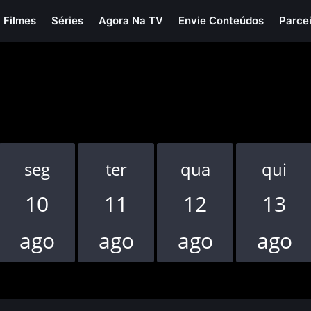
Filmes
Séries
Agora Na TV
Envie Conteúdos
Parce
seg
ter
qua
qui
10
11
12
13
ago
ago
ago
ago