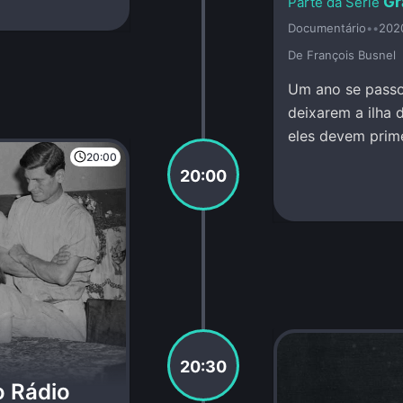
Gr
Documentário
•
•
202
De François Busnel
Um ano se passo
deixarem a ilha d
eles devem prime
20:00
Mundo Inferior.
20:00
20:30
o Rádio