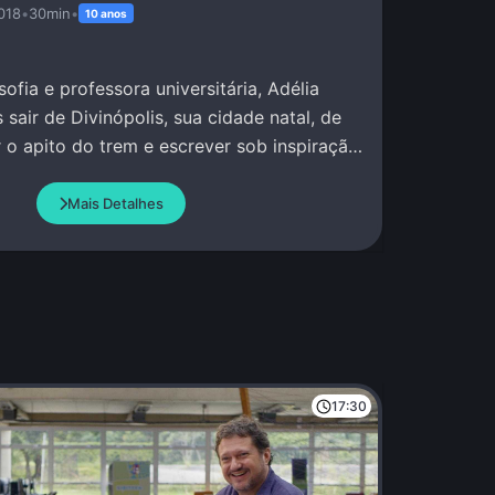
018
•
30min
•
10 anos
ofia e professora universitária, Adélia
sair de Divinópolis, sua cidade natal, de
 o apito do trem e escrever sob inspiração
Mais Detalhes
17:30