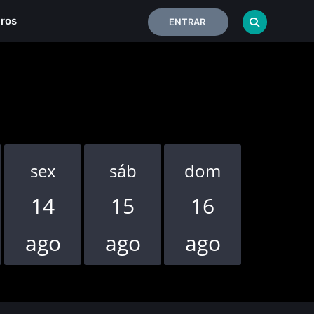
iros
ENTRAR
sex
sáb
dom
seg
14
15
16
17
ago
ago
ago
ago