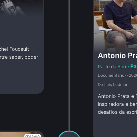
chel Foucault
Antonio Pra
ntre saber, poder
Pa
Documentário
•
•
202
De Luí­s Ludmer
Antonio Prata e 
inspiradora e be
desafios da escr
criação conjunta
18:00