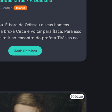
andes Mitos - A Odisseia
0
•
26min
•
14 anos
u. É hora de Odisseu e seus homens
a bruxa Circe e voltar para Ítaca. Para isso,
iro ir ao encontro do profeta Tirésias no
Mais Detalhes
20:30