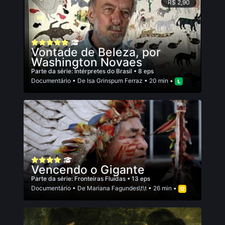
R$ 2,90
Vontade de Beleza, por
Washington Novaes
Parte da série:
Intérpretes do Brasil
• 8 eps
Documentário
• De
Isa Grinspum Ferraz
• 20 min •
Vencendo o Gigante
Parte da série:
Fronteiras Fluidas
• 13 eps
Documentário
• De
Mariana Fagundes\t\t
• 26 min •