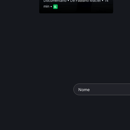
Documentário
• De
Fabiano Maciel
• 14
min •