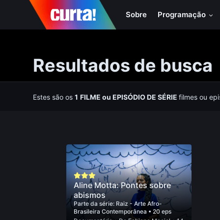
Sobre
Programação
Resultados de busca
Estes são os
1
FILME
ou
EPISÓDIO DE SÉRIE
filmes ou ep
Aline Motta: Pontes sobre
abismos
Parte da série:
Raiz - Arte Afro-
Brasileira Contemporânea
• 20 eps