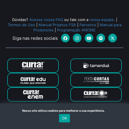
Dúvidas?
Acesse nossa FAQ
ou fale com a
nossa equipe
.
|
Termos de Uso
|
Manual Projetos FSA
|
Parceiros
|
Manual para
Produtores
|
Programação ANCINE
Siga nas redes sociais
Canal Curta © 2024. Todos os direitos reservados. Feito com
Nosso site utiliza cookies para melhorar a sua experiência.
no Rio de Janeiro
OK