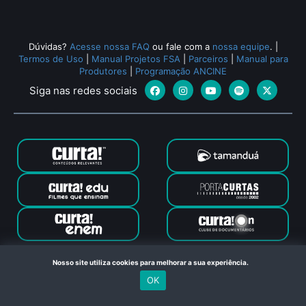
Dúvidas?
Acesse nossa FAQ
ou fale com a
nossa equipe
.
|
Termos de Uso
|
Manual Projetos FSA
|
Parceiros
|
Manual para
Produtores
|
Programação ANCINE
Siga nas redes sociais
Canal Curta © 2024. Todos os direitos reservados. Feito com
Nosso site utiliza cookies para melhorar a sua experiência.
no Rio de Janeiro
OK