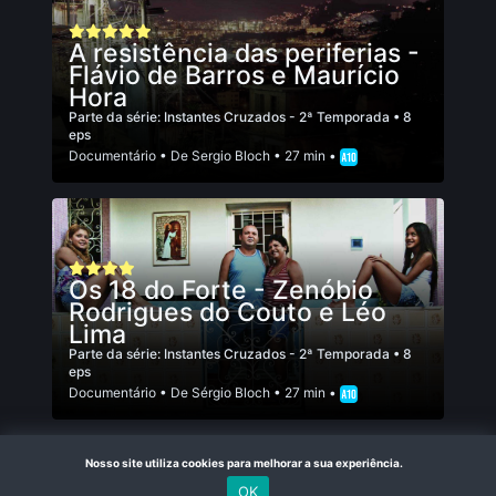
A resistência das periferias -
Flávio de Barros e Maurício
Hora
Parte da série:
Instantes Cruzados - 2ª Temporada
• 8
eps
Documentário
• De
Sergio Bloch
• 27 min •
Os 18 do Forte - Zenóbio
Rodrigues do Couto e Léo
Lima
Parte da série:
Instantes Cruzados - 2ª Temporada
• 8
eps
Documentário
• De
Sérgio Bloch
• 27 min •
Nosso site utiliza cookies para melhorar a sua experiência.
OK