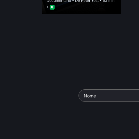
Documentário
• De
Peter Yost
• 53 min
•