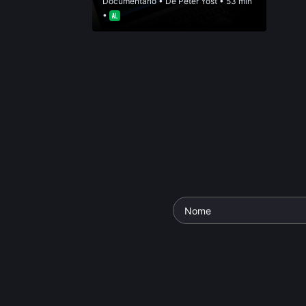
Documentário
• De
Peter Yost
• 53 min
•