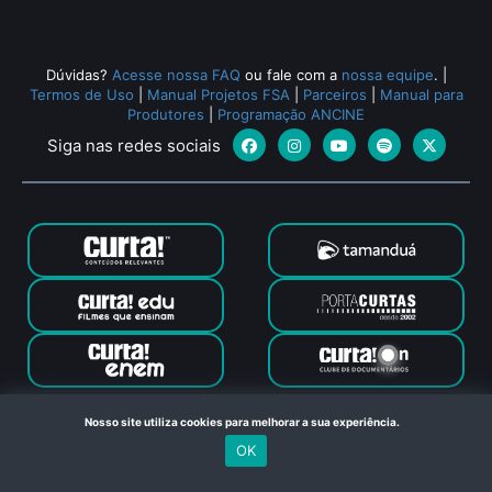
Dúvidas?
Acesse nossa FAQ
ou fale com a
nossa equipe
.
|
Termos de Uso
|
Manual Projetos FSA
|
Parceiros
|
Manual para
Produtores
|
Programação ANCINE
Siga nas redes sociais
Canal Curta © 2024. Todos os direitos reservados. Feito com
Nosso site utiliza cookies para melhorar a sua experiência.
no Rio de Janeiro
OK