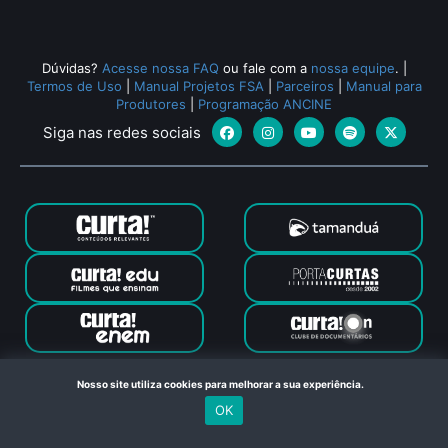
Dúvidas?
Acesse nossa FAQ
ou fale com a
nossa equipe
.
|
Termos de Uso
|
Manual Projetos FSA
|
Parceiros
|
Manual para
Produtores
|
Programação ANCINE
Siga nas redes sociais
Canal Curta © 2024. Todos os direitos reservados. Feito com
Nosso site utiliza cookies para melhorar a sua experiência.
no Rio de Janeiro
OK